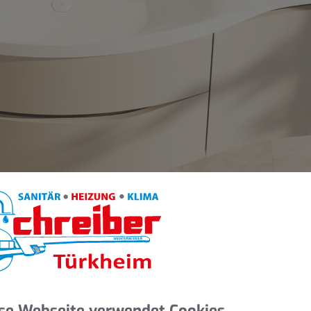
tuierten Griffmulden
isch schlicht: Badmöbeldesign im Stil 
dschaften mit sanften, sich hintereinander schmiegender Hüg
se Webseite verwendet Cookies