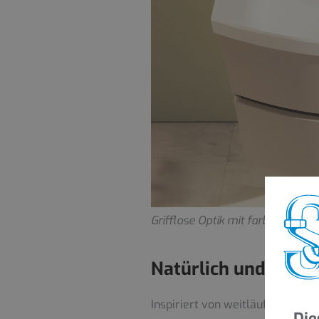
Grifflose Optik mit farbig akzen
Natürlich und nord
Inspiriert von weitläufigen Lan
Die