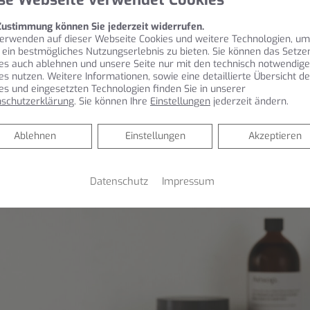
 von konkaven und konvexen Formen und horizontalen Linie
Möbelfront und Waschtischkante vor, mal weichen sie sich verj
Zustimmung können Sie jederzeit widerrufen.
erwenden auf dieser Webseite Cookies und weitere Technologien, um
ertem Beckenvolumen und seitlicher Ablagefläche. Auch Abl
 ein bestmögliches Nutzungserlebnis zu bieten. Sie können das Setze
k folgen diesem rhythmischen Richtungswechsel: Während di
es auch ablehnen und unsere Seite nur mit den technisch notwendig
es nutzen. Weitere Informationen, sowie eine detaillierte Übersicht de
 Bewegungsfreiraum schafft, wölbt sich das darüber schwebe
es und eingesetzten Technologien finden Sie in unserer
schutzerklärung
. Sie können Ihre
Einstellungen
jederzeit ändern.
uszuleuchten. Die Schränke nehmen das horizontale Wellenli
 Griffmulden auf.
Ablehnen
Ablehnen
Einstellungen
Akzeptieren
Datenschutz
Impressum