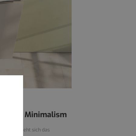
des Soft Minimalism
elkuppen zieht sich das