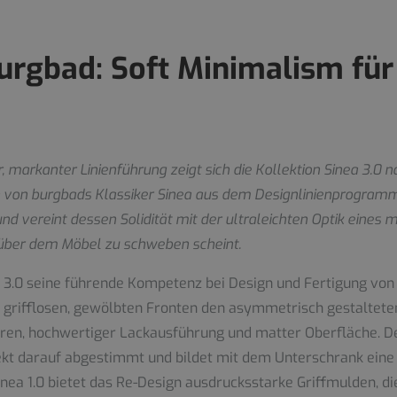
burgbad: Soft Minimalism fü
arkanter Linienführung zeigt sich die Kollektion Sinea 3.0 na
n von burgbads Klassiker Sinea aus dem Designlinienprogramm
nd vereint dessen Solidität mit der ultraleichten Optik eines
 über dem Möbel zu schweben scheint.
 3.0 seine führende Kompetenz bei Design und Fertigung v
 grifflosen, gewölbten Fronten den asymmetrisch gestalteten
en, hochwertiger Lackausführung und matter Oberfläche. De
kt darauf abgestimmt und bildet mit dem Unterschrank eine na
ea 1.0 bietet das Re-Design ausdrucksstarke Griffmulden, die