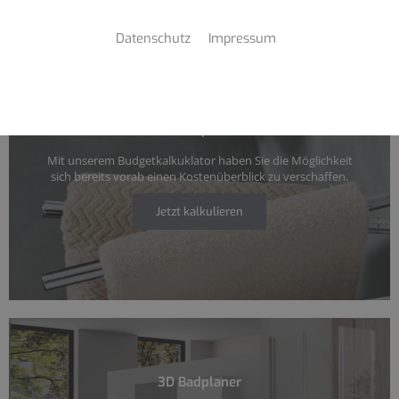
Datenschutz
Impressum
Ihr Badplaner
Mit unserem Budgetkalkuklator haben Sie die Möglichkeit
sich bereits vorab einen Kostenüberblick zu verschaffen.
Jetzt kalkulieren
3D Badplaner