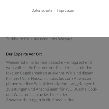
Ihr Partner für Sanitärinstallation aus
Türkheim
Datenschutz
Impressum
Sie planen einen Neubau oder eine
Komplettsanierung? Wir erledigen die Sanitärplanung
und Sanitärinstallation für Sie! Haustechnik Schreiber
e. K. Inh. Christian Schreiber ist Ihr Experte aus
Türkheim für alles rund ums Wasser.
Der Experte vor Ort
Wasser ist eine Gemeindesache – entsprechend
wertvoll ist ein Partner vor Ort, der sich mit den
lokalen Gegebenheiten auskennt. Wir sind dieser
Partner! Vom Hausanschluss bis zum Abwasser
planen wir Ihre Sanitärinstallation – angefangen bei
Zuleitungen und Anschlüssen für WC, Dusche, Spül-
und Waschmaschine bis hin zu den
Abwasserleitungen in die Kanalisation.