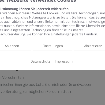
, bei der die Wärme entweder der Luft, dem Wasser oder dem
g stattfindet, die Rohstoffe wie Luft, Wasser oder Erdreich
Zustimmung können Sie jederzeit widerrufen.
ng kann im Sommer zur Raumkühlung genutzt werden. Der Na
erwenden auf dieser Webseite Cookies und weitere Technologien, um
nn für die Nutzung thermischer Energie aus dem Erdreich o
 ein bestmögliches Nutzungserlebnis zu bieten. Sie können das Setze
nnen.
es auch ablehnen und unsere Seite nur mit den technisch notwendig
es nutzen. Weitere Informationen, sowie eine detaillierte Übersicht de
Wärmepumpenheizung für Sie infrage kommt, planen die Instal
es und eingesetzten Technologien finden Sie in unserer
ente Kostenaufstellung ohne Überraschungen.
schutzerklärung
. Sie können Ihre
Einstellungen
jederzeit ändern.
Ablehnen
Ablehnen
Einstellungen
Akzeptieren
Datenschutz
Impressum
Planung
n Vorschriften
rmischer Energie aus Luft, Erdreich oder Grundwasser
sive Beratung zu möglichen Fördermitteln