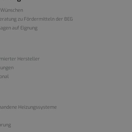
d Wünschen
eratung zu Fördermitteln der BEG
agen auf Eignung
ierter Hersteller
tungen
onal
orhandene Heizungssysteme
hrung