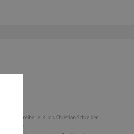
nik Schreiber e. K. Inh. Christian Schreiber
penheizung.