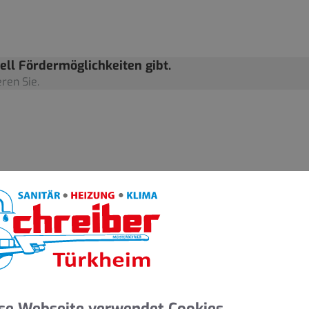
ell Fördermöglichkeiten gibt.
ren Sie.
umpe
Heizung
aber mit einem hohen technischen Aufwand verbunden. Haustech
 Heizung – mit unserem Komplettangebot für eine Wärmepum
se Webseite verwendet Cookies