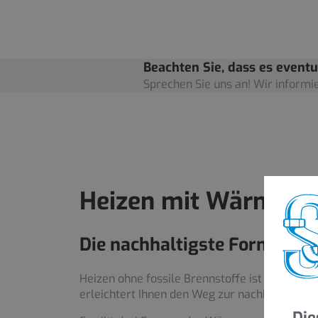
Beachten Sie, dass es eventu
Sprechen Sie uns an! Wir informie
Heizen mit Wärmep
Die nachhaltigste Form der 
Heizen ohne fossile Brennstoffe ist möglich, 
erleichtert Ihnen den Weg zur nachhaltigen
Die