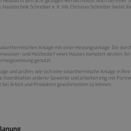
im Neubau in Betracht gezogen werden sollte. Auch bei einer 
Haustechnik Schreiber e. K. Inh. Christian Schreiber bietet
er solarthermischen Anlage mit einer Heizungsanlage. Die du
wasser- und Heizbedarf eines Hauses komplett decken. An 
Wärmegewinnung genutzt.
ge und prüfen, wie sich eine solarthermische Anlage in Ihre
 die Koordination anderer Gewerke und arbeiten eng mit Pa
 bei Arbeit und Produkten gewährleisten zu können.
Planung